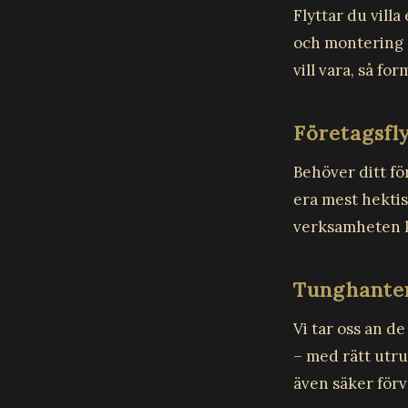
Flyttar du vill
och montering – 
vill vara, så fo
Företagsfl
Behöver ditt fö
era mest hektis
verksamheten ka
Tunghanter
Vi tar oss an d
– med rätt utru
även säker förv