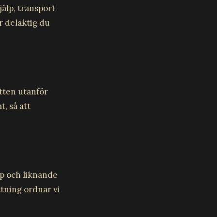
jälp, transport
ur delaktig du
ytten utanför
, så att
åp och liknande
ttning ordnar vi