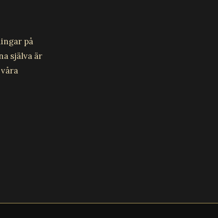
ningar på
a själva är
 våra