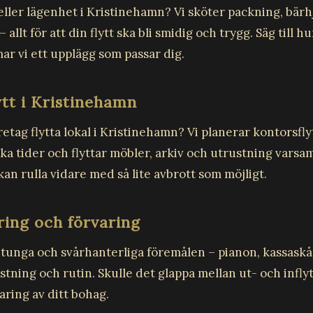
a eller lägenhet i Kristinehamn? Vi sköter packning, bärh
allt för att din flytt ska bli smidig och trygg. Säg till h
rmar vi ett upplägg som passar dig.
ytt i Kristinehamn
retag flytta lokal i Kristinehamn? Vi planerar kontorsfl
ka tider och flyttar möbler, arkiv och utrustning varsamt
n rulla vidare med så lite avbrott som möjligt.
ing och förvaring
e tunga och svårhanterliga föremålen – pianon, kassask
stning och rutin. Skulle det glappa mellan ut- och infly
aring av ditt bohag.