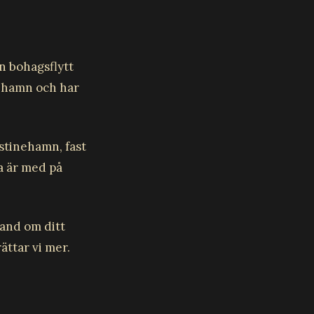
ån bohagsflytt
nehamn och har
istinehamn, fast
a är med på
hand om ditt
ttar vi mer.