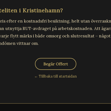
teliten i Kristinehamn?
 pris efter en kostnadsfri besiktning, helt utan överrask
an utnyttja RUT-avdraget på arbetskostnaden. Att ägarn
arje flytt märks i både omsorg och slutresultat – något
mdömen vittnar om.
Begär Offert
← Tillbaka till startsidan