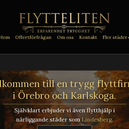
Hem
Offertförfrågan
Om oss
Kontakt
Fler städer
lkommen till en trygg flyttfi
i Örebro och Karlskoga.
Självklart erbjuder vi även flytthjälp i
närliggande städer som
De