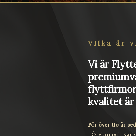
Vilka är v
Vi är Flytt
premiumva
flyttfirmo
kvalitet är
För över tio år se
i Örebro och Karls