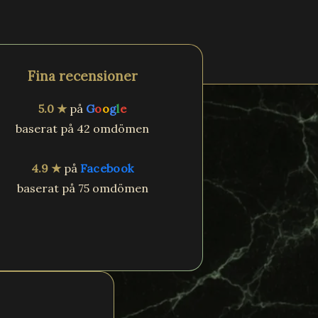
Fina recensioner
5.0 ★
på
G
o
o
g
l
e
baserat på 42 omdömen
4.9 ★
på
Facebook
baserat på 75 omdömen