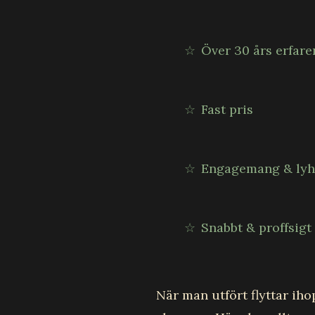
☆
Över 30 års erfare
☆
Fast pris
☆
Engagemang & lyh
☆
Snabbt & proffsigt
När man utfört flyttar iho