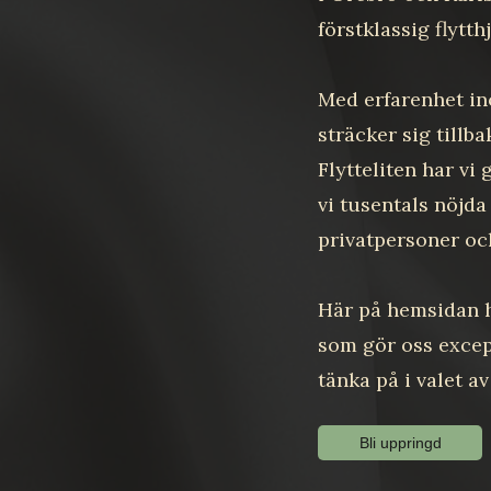
förstklassig flytthj
Med erfarenhet in
sträcker sig tillb
Flytteliten har vi 
vi tusentals nöjda
privatpersoner oc
Här på hemsidan h
som gör oss excep
tänka på i valet av
Bli uppringd