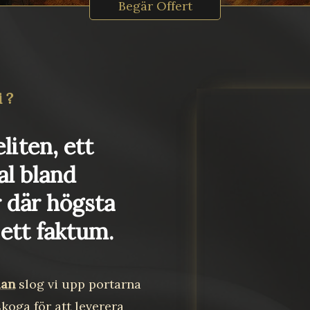
Begär Offert
i?
eliten, ett
l bland
r där högsta
 ett faktum.
dan
slog vi upp portarna
koga för att leverera