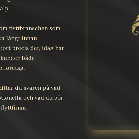
älp.
om flyttbranschen som
aka långt innan
gjort precis det, idag har
 kunder, både
h företag.
ittar du svaren på vad
tionella och vad du bör
 flyttfirma.